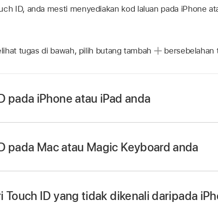
uch ID
, anda mesti menyediakan kod laluan pada iPhone ata
ihat tugas di bawah, pilih butang tambah
bersebelahan t
D pada iPhone atau iPad anda
gaktifkan pengecaman cap jari kali pertama anda menyedia
ng
>
Touch ID
& Kod Laluan.
ID pada Mac atau Magic Keyboard anda
aripada pilihan, kemudian ikuti arahan atas skrin.
Jika Touch ID tidak berfungsi pada iPhone at
 Seting Sistem, kemudian klik Touch ID & Kata Laluan
da
 Touch ID yang tidak dikenali daripada iP
, masukkan kata laluan anda, kemudian ikuti arahan atas skr