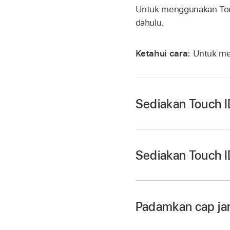
Untuk menggunakan
To
dahulu.
Ketahui cara:
Untuk mel
Sediakan Touch I
Jika anda tidak men
anda, pergi ke Seti
Sediakan Touch 
Aktifkan mana-mana d
Nota:
Touch ID
Pilih menu Apple
>
Padamkan cap jari
Klik Tambah Cap Jari