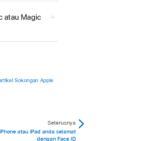
bahagian kanan atas papan
 anda (dan anda boleh
c atau Magic
meletakkan jari pada
ari anda untuk
 apabila anda
lam bar sisi.
u iPad anda
at pada Mac ini
ngsi pada iPhone atau
rtikel Sokongan Apple
emudian klik Padam.
aikan pembelian yang
dian pilih pilihan yang
ata laluan secara
Seterusnya
 diminta semasa
 iPhone atau iPad anda selamat
dengan Face ID