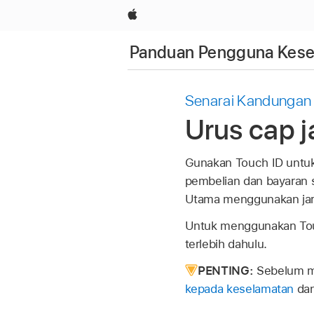
Apple
Panduan Pengguna Kesel
Senarai Kandungan
Urus cap j
Gunakan
Touch ID
untuk
pembelian dan bayaran 
Utama menggunakan jari 
Untuk menggunakan
To
terlebih dahulu.
PENTING:
Sebelum m
kepada keselamatan
dan