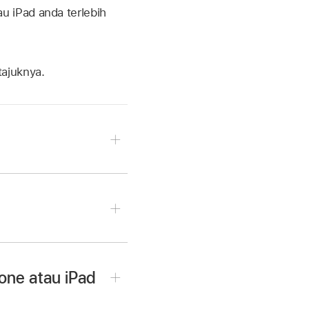
u iPad anda terlebih
ajuknya.
kan iPhone atau iPad
au iPad anda
lam bar sisi.
hone atau iPad
in.