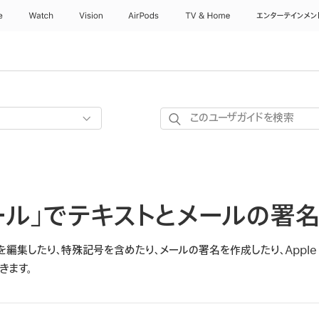
e
Watch
Vision
AirPods
TV & Home
エンターテインメン
こ
の
ユ
ー
ザ
メール」でテキストとメールの署
ガ
イ
ド
編集したり、特殊記号を含めたり、メールの署名を作成したり、Apple Int
を
きます。
検
索