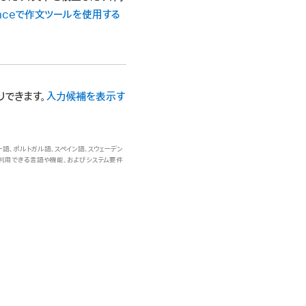
ligenceで作文ツールを使用する
できます。
入力候補を表示す
ェー語、ポルトガル語、スペイン語、スウェーデン
。利用できる言語や機能、およびシステム要件