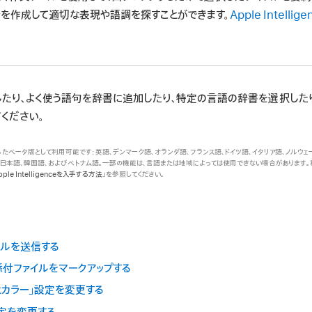
ンを作成して適切な表現や語調を探すことができます。
Apple Intel
たり、よく使う語句を辞書に追加したり、特定の言語の辞書を選択したり
ください。
言語に対応したベータ版として利用可能です: 英語、デンマーク語、オランダ語、フランス語、ドイツ語、イタリア語、ノルウ
、日本語、韓国語、およびベトナム語。一部の機能は、言語または地域によっては使用できない場合があります
pple Intelligenceを入手する方法
」を参照してください。
イルを送信する
添付ファイルをマークアップする
トとカラー」設定を変更する