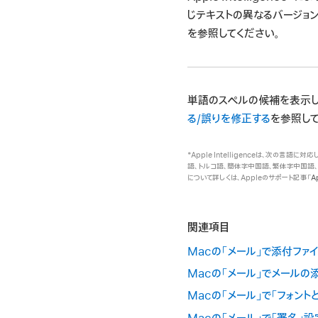
じテキストの異なるバージョ
を参照してください。
単語のスペルの候補を表示し
る/誤りを修正する
を参照して
*Apple Intelligenceは、次の
語、トルコ語、簡体字中国語、繁体字中国語
について詳しくは、Appleのサポート記事「
A
関連項目
Macの「メール」で添付ファ
Macの「メール」でメールの
Macの「メール」で「フォン