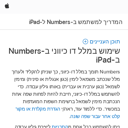
Apple
המדריך למשתמש ב-Numbers ל-iPad
תוכן העניינים
שימוש במלל דו כיווני ב-Numbers
ב-iPad
Numbers תומך במלל דו-כיווני, כך שניתן להקליד ולערוך
מלל שנכתב משמאל לימין (כגון אנגלית או סינית) ומימין
לשמאל (כגון ערבית או עברית) באותו גיליון עבודה. כדי
להשתמש במלל דו‑כיווני, חייבת להיות לפחות שפה אחת
הנכתבת מימין לשמאל ברשימת השפות המועדפות
במכשיר. כדי ללמוד עוד, ראה/י
הגדרת מקלדת או מקור
קלט אחר עבור שפה שונה
.
ניתן להשתמש בכל אחת מ
התבניות
ליצירת גיליון עבודה