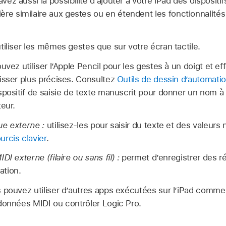
avez aussi la possibilité d’ajouter à votre iPad des dispositi
ère similaire aux gestes ou en étendent les fonctionnalité
iliser les mêmes gestes que sur votre écran tactile.
vez utiliser l’Apple Pencil pour les gestes à un doigt et ef
isser plus précises. Consultez
Outils de dessin d’automati
spositif de saisie de texte manuscrit pour donner un nom à
eur.
ue externe :
utilisez-les pour saisir du texte et des valeur
urcis clavier
.
I externe (filaire ou sans fil) :
permet d’enregistrer des ré
ation.
pouvez utiliser d’autres apps exécutées sur l’iPad comme d
données MIDI ou contrôler Logic Pro.