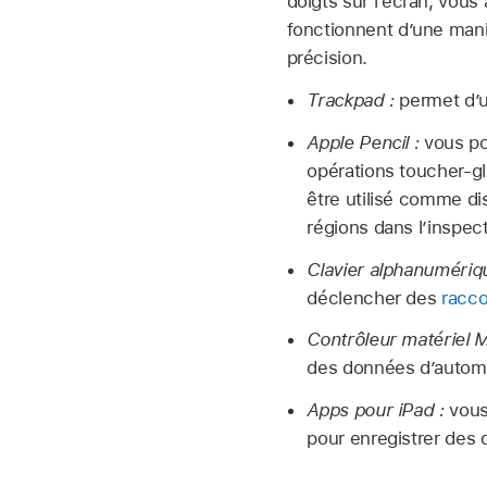
doigts sur l’écran, vous 
fonctionnent d’une mani
précision.
Trackpad :
permet d’ut
Apple Pencil :
vous pou
opérations toucher-gl
être utilisé comme di
régions dans l’inspect
Clavier alphanumériq
déclencher des
racco
Contrôleur matériel MID
des données d’autom
Apps pour iPad :
vous 
pour enregistrer des 