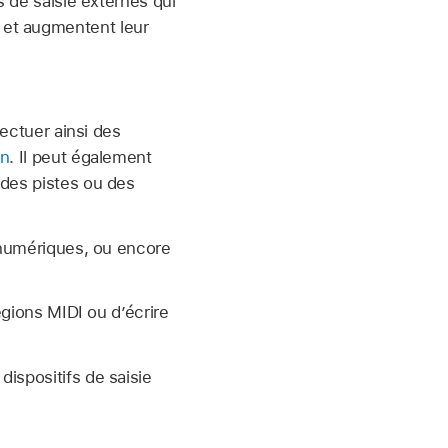
fs de saisie externes qui
s et augmentent leur
fectuer ainsi des
on
. Il peut également
 des pistes ou des
s numériques, ou encore
gions MIDI ou d’écrire
ispositifs de saisie