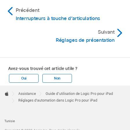
Précédent
Interrupteurs à touche d’articulations
Suivant
Réglages de présentation
Avez-vous trouvé cet article utile ?
Oui
Non
Apple
Footer

Assistance
Guide d’utilisation de Logic Pro pour iPad
Apple
Réglages d'automation dans Logic Pro pour iPad
Tunisie