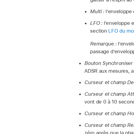
Multi :
l’enveloppe
LFO :
l’enveloppe e
section
LFO du mod
Remarque :
l’enve
passage d’envelop
Bouton Synchroniser 
ADSR aux mesures, a
Curseur et champ Del
Curseur et champ Att
vont de 0 à 10 secon
Curseur et champ Hol
Curseur et champ Rel
zéro après que la pha