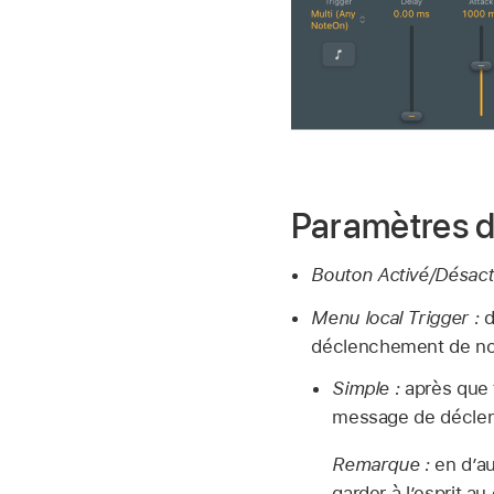
Paramètres 
Bouton Activé/Désacti
Menu local Trigger :
d
déclenchement de no
Simple :
après que 
message de déclenc
Remarque :
en d’au
garder à l’esprit a