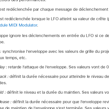
 est redéclenchée par chaque message de déclenchement 
st redéclenchée lorsque le LFO atteint sa valeur de crête (p
ule MIDI Modulator
.
loppe ignore les déclenchements en entrée du LFO si ce de
pe.
:
synchronise l’enveloppe avec les valeurs de grille du proje
ux temps, etc.
ay :
retarde l’attaque de l’enveloppe. Ses valeurs vont de 
ack :
définit la durée nécessaire pour atteindre le niveau d
des.
d :
définit le niveau et la durée du maintien. Ses valeurs 
ease :
définit la durée nécessaire pour que l’enveloppe rev
se de maintien de l’enveloppe s’est terminée. Ses valeurs 