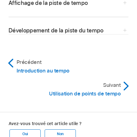
Affichage de la piste de tempo
Dans Logic Pro, touchez le bouton Pistes
globales
au-dessus des en-têtes de piste.
Développement de la piste du tempo
Si la piste du tempo n’est pas visible, touchez
Dans la piste du tempo dans Logic Pro,
le menu local « Piste globale unique », puis
touchez le bouton Développer
,
qui se trouve
choisissez Tempo. Pour en savoir plus,
sur sa droite.
consultez
Affichage et masquage des pistes
Précédent
globales
.
Introduction au tempo
Suivant
Utilisation de points de tempo
Avez-vous trouvé cet article utile ?
Oui
Non