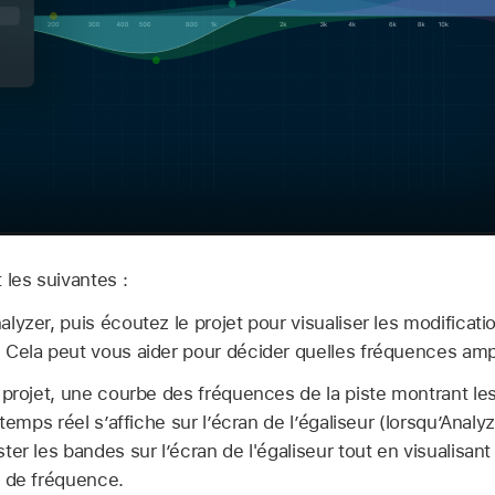
 les suivantes :
yzer, puis écoutez le projet pour visualiser les modificati
Cela peut vous aider pour décider quelles fréquences ampl
 projet, une courbe des fréquences de la piste montrant les 
 temps réel s’affiche sur l’écran de l’égaliseur (lorsqu’Analy
er les bandes sur l’écran de l'égaliseur tout en visualisant
e de fréquence.