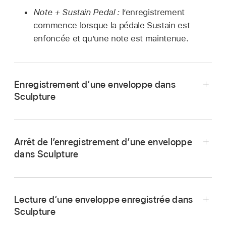
Note + Sustain Pedal :
l’enregistrement
commence lorsque la pédale Sustain est
enfoncée et qu’une note est maintenue.
Enregistrement d’une enveloppe dans
Sculpture
Dans Logic Pro, choisissez un mode de
déclenchement d’enregistrement tel que
Arrêt de l’enregistrement d’une enveloppe
Note + Contrôle.
dans Sculpture
Cliquez sur le bouton d’enregistrement (R) pour
lancer l’enregistrement.
Jouez et tenez une note, puis commencez à
Lecture d’une enveloppe enregistrée dans
Cliquez sur le bouton d’enregistrement (R) pour
déplacer les contrôleurs affectés aux
Sculpture
le désactiver.
commandes d’enveloppe 1 et/ou 2, comme la