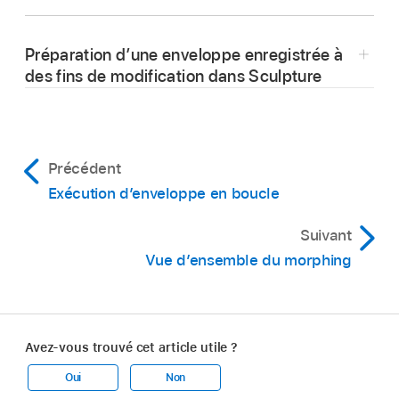
Dans Logic Pro, appuyez sur une touche pour
molette de modulation.
Relâchez toutes les
voix
.
lancer la lecture polyphonique de l’enveloppe
Préparation d’une enveloppe enregistrée à
enregistrée.
Jouez une nouvelle note après avoir relâché
des fins de modification dans Sculpture
toutes les
touches
.
Remarque :
Dans Logic Pro, les segments et les poignées
Remarque :
d’enveloppe sont automatiquement définis
après l’enregistrement. Faites glisser les lignes
Précédent
verticales qui croisent les poignées pour
Exécution d’enveloppe en boucle
permettre la modification.
Suivant
Remarque :
Vue d’ensemble du morphing
Remarque :
Avez-vous trouvé cet article utile ?
Oui
Non