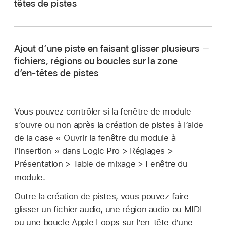
têtes de pistes
Une piste du type correspondant est ajoutée
Dans Logic Pro, effectuez l’une des opérations
en dessous des pistes existantes.
suivantes :
Lorsque vous faites glisser plusieurs fichiers
Ajout d’une piste en faisant glisser plusieurs
audio, régions ou boucles, une zone de
fichiers, régions ou boucles sur la zone
Faites glisser un fichier audio, une région ou
dialogue « Ajouter des fichiers aux pistes »
d’en-têtes de pistes
une boucle Apple Loop sur la zone en
s’affiche.
dessous des en-têtes de pistes.
Dans Logic Pro, effectuez l’une des opérations
Pour plusieurs fichiers audio, sélectionnez s’il
suivantes :
Vous pouvez contrôler si la fenêtre de module
Maintenez la touche Commande enfoncée
faut créer des pistes, utiliser les pistes
s’ouvre ou non après la création de pistes à l’aide
et faites glisser un fichier audio, une région
existantes ou placer tous les fichiers sur une
Faites glisser plusieurs fichiers audio,
de la case « Ouvrir la fenêtre du module à
ou une boucle Apple Loop entre deux en-
même piste.
régions ou boucles Apple Loops sur la zone
l’insertion » dans Logic Pro > Réglages >
têtes de pistes existants.
en dessous des en-têtes de pistes.
Présentation > Table de mixage > Fenêtre du
Lorsque la zone de dialogue « Créer une piste
module.
Maintenez la touche Commande enfoncée
via » s’affiche, faites glisser l’élément sur l’une
Outre la création de pistes, vous pouvez faire
et faites glisser plusieurs fichiers audio,
des zones disponibles pour choisir le type de
glisser un fichier audio, une région audio ou MIDI
régions ou boucles Apple Loops entre deux
module d’instrument employé sur la piste.
ou une boucle Apple Loops sur l’en-tête d’une
en-têtes de pistes existants.