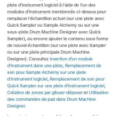
piste d’instrument logiciel à l’aide de l’un des
Lorsque la zone de dialogue « Créer une piste
modules d’instrument mentionnés ci-dessus pour
via » s’affiche, faites glisser les éléments sur
remplacer l’échantillon actuel (sur une piste avec
l’une des zones disponibles pour choisir le type
Quick Sampler ou Sample Alchemy ou sur une
de module d’instrument employé sur la piste.
sous-piste Drum Machine Designer avec Quick
Sampler), ou encore ajouter le contenu sous forme
de nouvel échantillon (sur une piste avec Sampler
ou sur une piste principale Drum Machine
Designer). Consultez
Insertion d’un module
d’instrument dans une piste
,
Remplacement de
son pour Sample Alchemy sur une piste
d’instrument logiciel
,
Remplacement de son pour
Quick Sampler sur une piste d’instrument logiciel
,
Création de zones par glisser-déposer
et
Utilisation
des commandes de pad dans Drum Machine
Designer
.