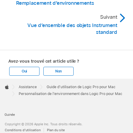
Remplacement d’environnements
Suivant
Vue d’ensemble des objets Instrument
standard
Dans la fenêtre Environnement de Logic Pro,
procédez de l’une des manières suivantes :
Choisissez Options > Couche > Créer une
Avez-vous trouvé cet article utile ?
layer.
Oui
Non
Choisissez « Créer une layer » dans le
Apple
Footer
menu local Couche.

Assistance
Guide d’utilisation de Logic Pro pour Mac
Apple
Personnalisation de l’environnement dans Logic Pro pour Mac
Créez les objets, connectez-les si nécessaire
et réglez leurs paramètres comme il convient.
Guinée
Repositionnez les objets et redimensionnez la
Copyright © 2026 Apple Inc. Tous droits réservés.
fenêtre Environnement afin qu’elle soit
Conditions d’utilisation
Plan du site
suffisamment large pour contenir les objets.