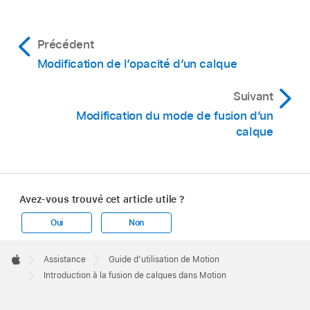
Précédent
Modification de lʼopacité dʼun calque
Suivant
Modification du mode de fusion d’un
calque
Avez-vous trouvé cet article utile ?
Oui
Non
Apple
Footer

Assistance
Guide d’utilisation de Motion
Apple
Introduction à la fusion de calques dans Motion