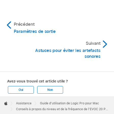
Précédent
Paramètres de sortie
Suivant
Astuces pour éviter les artefacts
sonores
Avez-vous trouvé cet article utile ?
Oui
Non
Apple
Footer

Assistance
Guide d’utilisation de Logic Pro pour Mac
Apple
Conseils à propos du niveau et de la fréquence de l’EVOC 20 PS de Logic Pro pour Mac