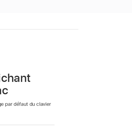
fichant
ac
ge par défaut du clavier