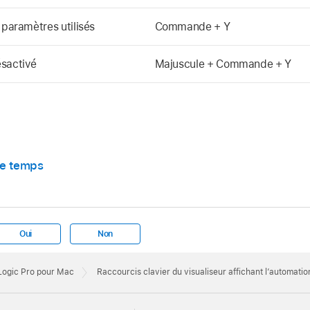
 paramètres utilisés
Commande + Y
ésactivé
Majuscule + Commande + Y
 de temps
Oui
Non
 Logic Pro pour Mac
Raccourcis clavier du visualiseur affichant l’automati