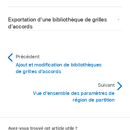
Ouvrez la sous-fenêtre Éditeur d’instruments
en effectuant l’une des opérations suivantes :
Exportation d’une bibliothèque de grilles
d’accords
Choisissez Logic Pro > Réglages >
Bibliothèque de grilles d’accords, puis
Ouvrez la sous-fenêtre Éditeur d’instruments
cliquez sur « Éditeur d’instrument ».
en effectuant l’une des opérations suivantes :
Précédent
Choisissez Style > Bibliothèque de grilles
Choisissez Logic Pro > Réglages >
d’accords dans la barre des menus de
Ajout et modification de bibliothèques
Bibliothèque de grilles d’accords, puis
de grilles d’accords
l’éditeur de partition, puis cliquez sur
cliquez sur « Éditeur d’instrument ».
« Éditeur d’instrument ».
Suivant
Choisissez Style > Bibliothèque de grilles
Cliquez sur le bouton Importer.
Vue d’ensemble des paramètres de
d’accords dans la barre des menus de
région de partition
Accédez à l’emplacement de la bibliothèque
l’éditeur de partition, puis cliquez sur
que vous voulez importer.
« Éditeur d’instrument ».
Sélectionnez la bibliothèque que vous voulez
Avez-vous trouvé cet article utile ?