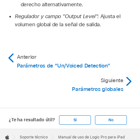
derecho alternativamente.
Regulador y campo “Output Level”:
Ajusta el
volumen global de la señal de salida.
Anterior
Parámetros de “Un/Voiced Detection”
Siguiente
Parámetros globales
¿Te ha resultado útil?
Sí
No
Apple
Footer

Soporte técnico
Manual de uso de Logic Pro para iPad