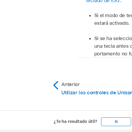
teclado de ES2
.
Si el modo de tec
estará activado.
Si se ha seleccio
una tecla antes d
portamento no f
Anterior
Utilizar los controles de Uniso
¿Te ha resultado útil?
Sí
Apple