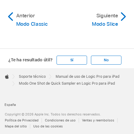
Anterior
Siguiente
Modo Classic
Modo Slice
¿Te ha resultado útil?
Sí
No
Apple
Footer

Soporte técnico
Manual de uso de Logic Pro para iPad
Apple
Modo One Shot de Quick Sampler en Logic Pro para iPad
España
Copyright © 2026 Apple Inc. Todos los derechos reservados.
Política de Privacidad
Condiciones de uso
Ventas y reembolsos
Mapa del sitio
Uso de las cookies