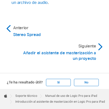
un archivo de audio
.
Anterior
Stereo Spread
Siguiente
Añadir el asistente de masterización a
un proyecto
¿Te ha resultado útil?
Sí
No
Apple
Footer

Soporte técnico
Manual de uso de Logic Pro para iPad
Apple
Introducción al asistente de masterización en Logic Pro para iPad