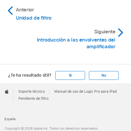
Anterior
Unidad de filtro
Siguiente
Introducción a las envolventes del
amplificador
¿Te ha resultado útil?
Sí
No
Apple
Footer

Soporte técnico
Manual de uso de Logic Pro para iPad
Apple
Pendiente de filtro
España
Copyright © 2026 Apple Inc. Todos los derechos reservados.