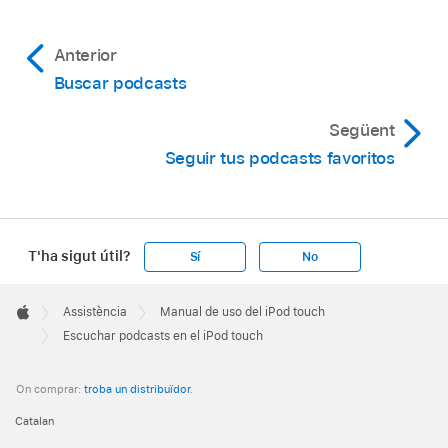
Anterior
Buscar podcasts
Següent
Seguir tus podcasts favoritos
T'ha sigut útil?
Sí
No
Apple
Footer

Assistència
Manual de uso del iPod touch
Apple
Escuchar podcasts en el iPod touch
On comprar:
troba un distribuïdor
.
Catalan