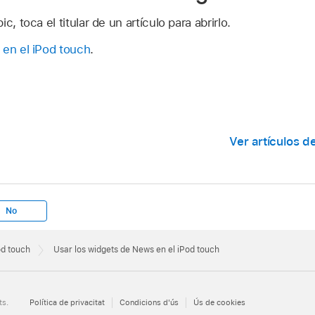
c, toca el titular de un artículo para abrirlo.
 en el iPod touch
.
Ver artículos d
No
od touch
Usar los widgets de News en el iPod touch
ts.
Política de privacitat
Condicions d'ús
Ús de cookies