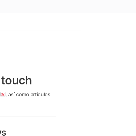
 touch
s
,
así como artículos
ws