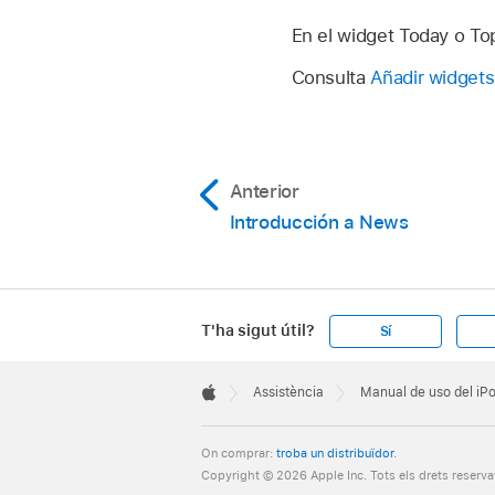
En el widget Today o Topi
Consulta
Añadir widgets
Anterior
Introducción a News
T'ha sigut útil?
Sí
Apple
Footer

Assistència
Manual de uso del iP
Apple
On comprar:
troba un distribuïdor
.
Copyright © 2026 Apple Inc. Tots els drets reserva