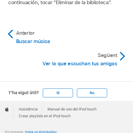
continuación, tocar “Eliminar de la biblioteca”.
Anterior
Buscar música
Següent
Ver lo que escuchan tus amigos
T'ha sigut útil?
Sí
No
Apple
Footer

Assistència
Manual de uso del iPod touch
Apple
Crear playlists en el iPod touch
On comprar:
troba un distribuïdor
.