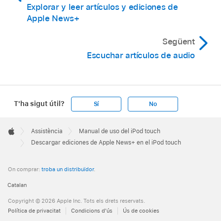
Explorar y leer artículos y ediciones de
Apple News+
Següent
Escuchar artículos de audio
T'ha sigut útil?
Sí
No
Apple
Footer

Assistència
Manual de uso del iPod touch
Apple
Descargar ediciones de Apple News+ en el iPod touch
On comprar:
troba un distribuïdor
.
Catalan
Copyright © 2026 Apple Inc. Tots els drets reservats.
Política de privacitat
Condicions d'ús
Ús de cookies