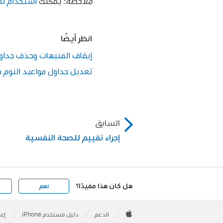
ملاحظة:
يمكنك
استخدام ت
انظر أيضًا
إيقاف المنبهات وحذف جداول م
تعديل جداول مواعيد النوم في
السابق
إجراء تقييم للصحة النفسية
هل كان هذا مفيدًا؟
نعم
Apple
Footer

الدعم
دليل مستخدم iPhone
إعد
Apple