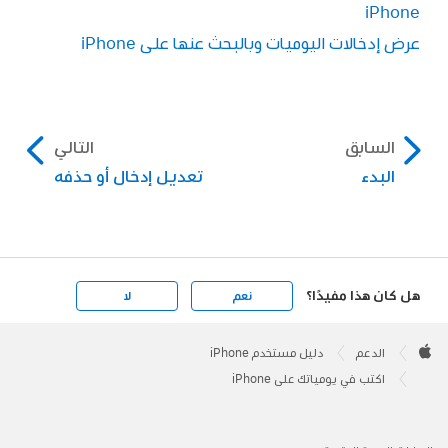
iPhone
عرض إدخالات اليوميات وبالبحث عنها على iPhone
السابق
التالي
البدء
تعديل إدخال أو حذفه
هل كان هذا مفيدًا؟
نعم
لا
Apple
Footer

الدعم
دليل مستخدم iPhone
Apple
اكتب في يومياتك على iPhone