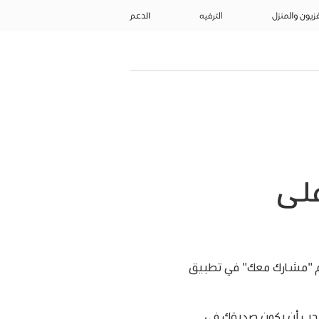
فزيون والمنزل
الترفيه
الدعم
لى
م "مشارك معك" في تطبيق
يجب أن يكون صديقك في