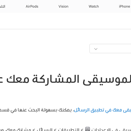
iPhone
Watch
Vision
AirPods
التل
لموسيقى المشاركة معك ع
قى معك في تطبيق الرسائل
، يمكنك بسهولة البحث عنها في قس
يقى في الإعدادات
> التطبيقات > الرسائل > مشارك معك، و