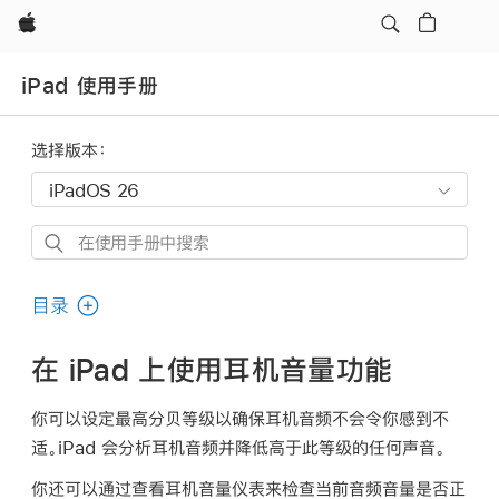
Apple
iPad 使用手册
选择版本：
在
使
用
目录
手
册
在 iPad 上使用耳机音量功能
中
搜
你可以设定最高分贝等级以确保耳机音频不会令你感到不
索
适。iPad 会分析耳机音频并降低高于此等级的任何声音。
你还可以通过查看耳机音量仪表来检查当前音频音量是否正