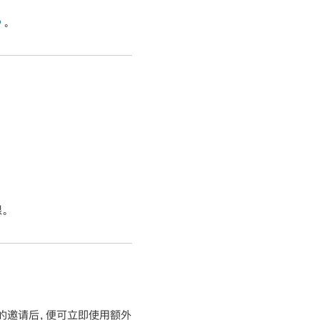
》
。
限。
+ 的邀请后，便可立即使用额外