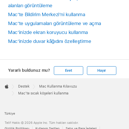
alanları görüntüleme
Mac’te Bildirim Merkezi’ni kullanma
Mac’te uygulamaları görüntüleme ve açma
Mac’inizde ekran koruyucu kullanma
Mac’inizde duvar kâğıdını özelleştirme
Yararlı buldunuz mu?
Evet
Hayır
Apple
Footer

Destek
Mac Kullanma Kılavuzu
Apple
Mac’te sıcak köşeleri kullanma
Türkiye
Telif Hakkı © 2026 Apple Inc. Tüm hakları saklıdır.
Gizlilik Politikası
Kullanım Şartları
Satış ve Para İadeleri