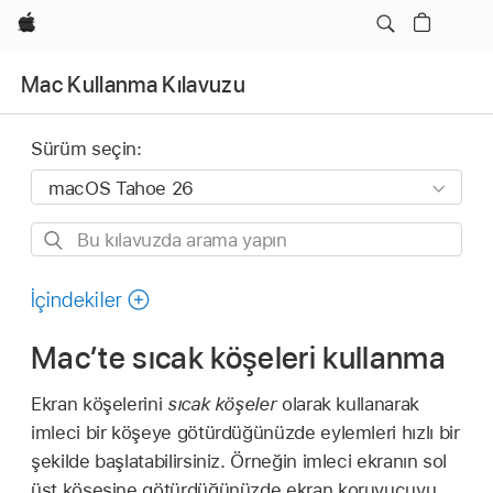
wzlhp
Mac Kullanma Kılavuzu
Sürüm seçin:
Bu
kılavuzda
arama
İçindekiler
yapın
Mac’te sıcak köşeleri kullanma
Ekran köşelerini
sıcak köşeler
olarak kullanarak
imleci bir köşeye götürdüğünüzde eylemleri hızlı bir
şekilde başlatabilirsiniz. Örneğin imleci ekranın sol
üst köşesine götürdüğünüzde ekran koruyucuyu