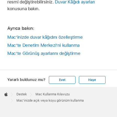
resmi değiştirebilirsiniz.
Duvar Kâğıdı ayarları
konusuna bakın.
Ayrıca bakın:
Mac’inizde duvar kâğıdını özelleştirme
Mac’te Denetim Merkezi’ni kullanma
Mac’te Görünüş ayarlarını değiştirme
Yararlı buldunuz mu?
Evet
Hayır
Apple
Footer

Destek
Mac Kullanma Kılavuzu
Apple
Mac’inizde açık veya koyu görünüm kullanma