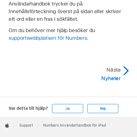
Användarhandbok trycker du på
Innehållsförteckning överst på sidan eller skriver
ett ord eller en fras i sökfältet.
Om du behöver mer hjälp besöker du
supportwebbplatsen för Numbers
.
Nästa
Nyheter
Var detta till hjälp?
Ja
Nej
Apple
Footer

Support
Numbers Användarhandbok för iPad
Apple