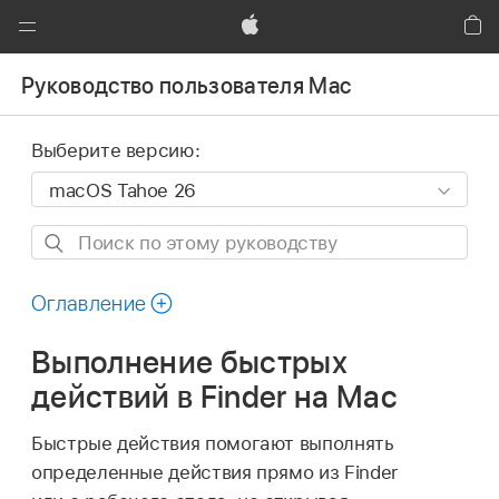
Global
Nav
Apple
Кор
Открыть
Руководство пользователя Mac
меню
Выберите версию:
Поиск
по
этому
Оглавление
руководству
Выполнение быстрых
действий в Finder на Mac
Быстрые действия помогают выполнять
определенные действия прямо из Finder