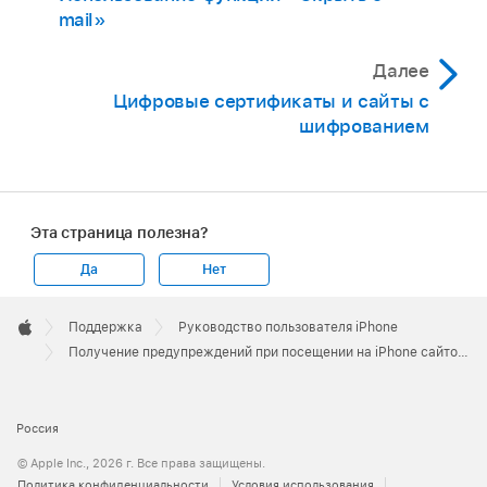
mail»
Далее
Цифровые сертификаты и сайты с
шифрованием
Эта страница полезна?
Да
Нет
Apple
Footer

Поддержка
Руководство пользователя iPhone
Apple
Получение предупреждений при посещении на iPhone сайтов, использующих HTTP
Россия
© Apple Inc., 2026 г. Все права защищены.
Политика конфиденциальности
Условия использования