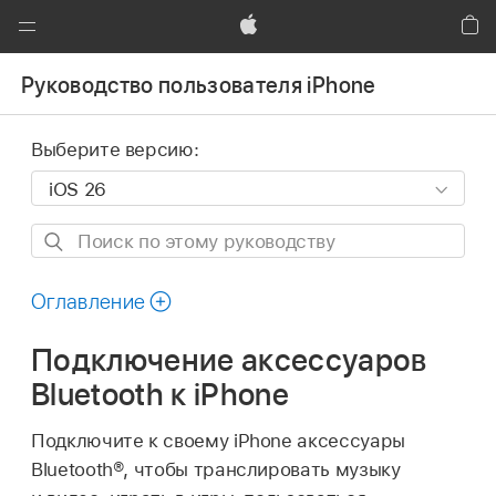
Global
Nav
Apple
Кор
Открыть
Руководство пользователя iPhone
меню
Выберите версию:
Поиск
по
этому
Оглавление
руководству
Подключение аксессуаров
Bluetooth к iPhone
Подключите к своему iPhone аксессуары
Bluetooth®, чтобы транслировать музыку