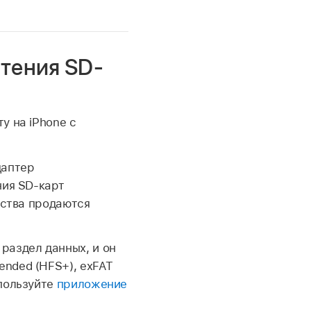
тения SD-
у на iPhone с
даптер
ния SD‑карт
йства продаются
раздел данных, и он
nded (HFS+), exFAT
спользуйте
приложение