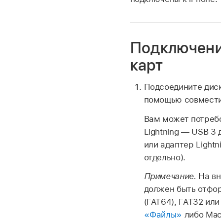
Подключение
карт
Подсоедините диск
помощью совмести
Вам может потребо
Lightning — USB 3
или адаптер Light
отдельно).
Примечание.
На вн
должен быть отфор
(FAT64), FAT32 ил
«Файлы»
либо Mac