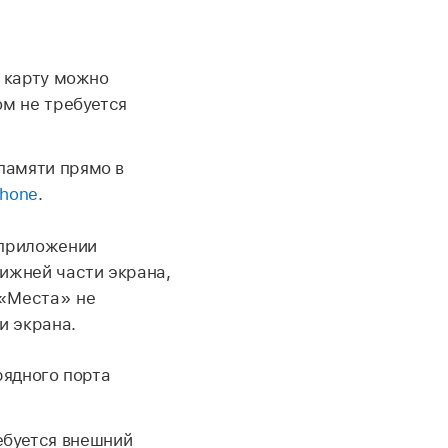
 карту можно
ом не требуется
памяти прямо в
Phone
.
приложении
ижней части экрана,
 «Места» не
и экрана.
рядного порта
ебуется внешний