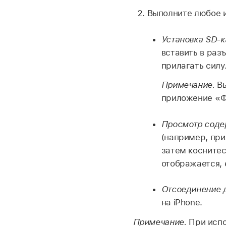
Выполните любое и
Установка SD-к
вставить в раз
прилагать силу
Примечание.
В
приложение «Ф
Просмотр соде
(например, пр
затем коснитес
отображается, 
Отсоединение д
на iPhone.
Примечание.
При испо