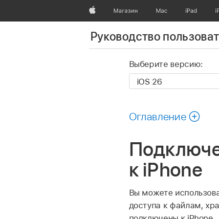
Apple
Магазин
Mac
iPad
i
Руководство пользоват
Выберите версию:
Оглавление
Подключе
к iPhone
Вы можете использов
доступа к файлам, хр
подключены к iPhone.