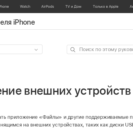
Phone
Watch
AirPods
TV и Дом
Только в Apple
А
еля iPhone
Поиск
по
этому
руководству
ние внешних устройств
ать приложение «Файлы» и другие поддерживаемые п
анящимся на внешних устройствах, таких как диски US