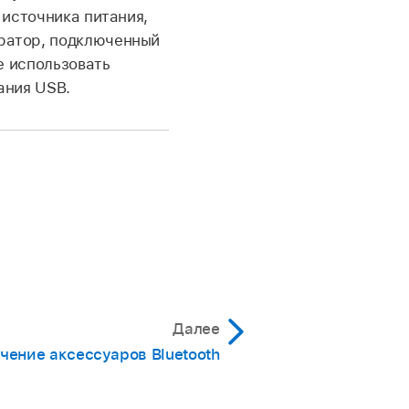
 источника питания,
тратор, подключенный
е использовать
ания USB.
Далее
ение аксессуаров Bluetooth