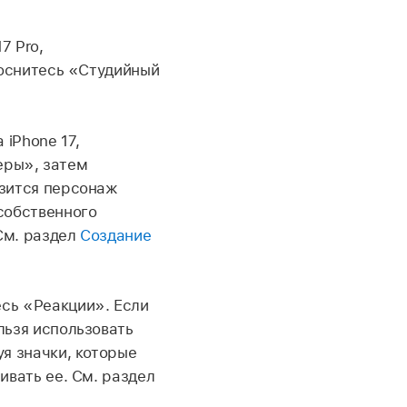
7 Pro,
коснитесь «Студийный
 iPhone 17,
меры», затем
азится персонаж
собственного
См. раздел
Создание
сь «Реакции». Если
льзя использовать
я значки, которые
ивать ее. См. раздел