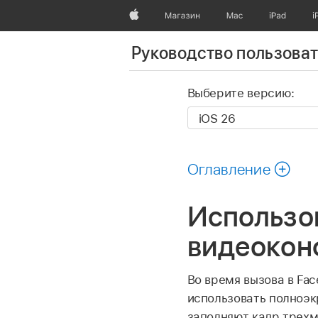
Apple
Магазин
Mac
iPad
i
Руководство пользоват
Выберите версию:
Оглавление
Использо
видеокон
Во время вызова в Fa
использовать полноэк
заполняют кадр трех