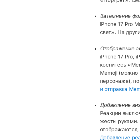
Затемнение фон
iPhone 17 Pro 
свет». На друг
Отображение а
iPhone 17 Pro, 
коснитесь «Mem
Memoji (можно 
персонажа), по
и отправка Mem
Добавление ви
Реакции выключ
жесты руками. 
отображаются, 
Добавление реа