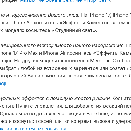
а и подсвечивание Вашего лица.
На iPhone 17, iPhone 1
Max и iPhone Air коснитесь «Эффекты Камеры», затем 
их моделях коснитесь «Студийный свет».
нимированного Memoji вместо Вашего изображения.
На
iPhone 17 Pro Max и iPhone Air коснитесь «Эффекты Ка
oji». На других моделях коснитесь «Memoji». Отобр
выбрать любой из встроенных вариантов или создать 
вторяющий Ваши движения, выражения лица и голос. 
oji
.
зуальных эффектов с помощью жестов руками.
Косните
ены в Пункте управления, для добавления реакций не
Однако можно добавлять реакции в FaceTime, использу
если коснуться своей плитки во время вызова и удерж
кций во время видеовызова
.