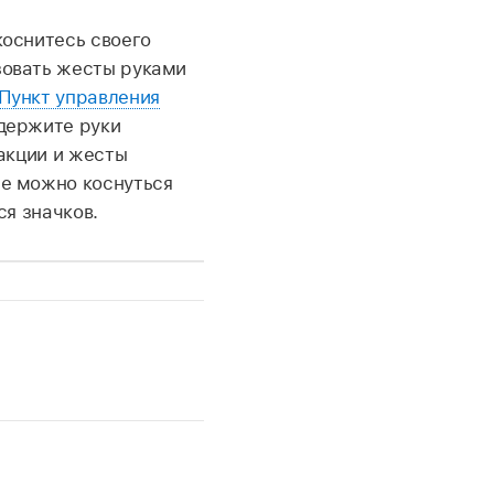
коснитесь своего
зовать жесты руками
 Пункт управления
 держите руки
еакции и жесты
же можно коснуться
ся значков.