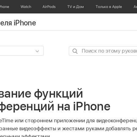
Phone
Watch
AirPods
TV и Дом
Только в Apple
А
еля iPhone
Поиск
по
этому
руководству
вание функций
ференций на iPhone
ceTime или стороннем приложении для видеоконфере
ранные видеоэффекты и жестами руками добавлять р
мерными эффектами.