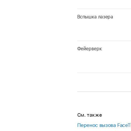
Вспышка лазера
Фейерверк
См. также
Перенос вызова FaceTi