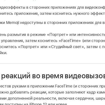
видеоэффекты в сторонних приложениях для видеокон
снитесь приложения, затем коснитесь нужного эффект
и Memoji недоступны в сторонних приложениях для 
пень размытия в режиме «Портрет» или интенсивност
т управления, затем коснитесь «FaceTime» (или сторо
оснитесь «Портрет» или «Студийный свет», затем с
йки.
 реакций во время видеовызо
стов руками в приложении FaceTime (и сторонних пр
жно добавлять реакции, которые заполняют кадр ка
ми дополненной реальности, включая сердечки, шари
и доступны на iPhone 12 или новее.