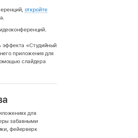
ференций,
откройте
а.
видеоконференций.
ь эффекта «Студийный
ннего приложения для
 помощью слайдера
ва
иложениях для
меры забавными
ки, фейерверк