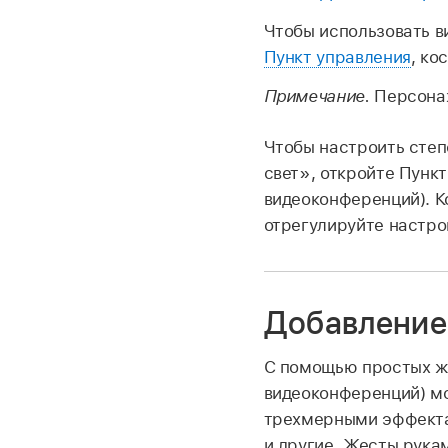
Чтобы использовать 
Пункт управления
, ко
Примечание.
Персонаж
Чтобы настроить сте
свет», откройте Пунк
видеоконференций). К
отрегулируйте настро
Добавление
С помощью простых же
видеоконференций) мо
трехмерными эффекта
и другие. Жесты рукам