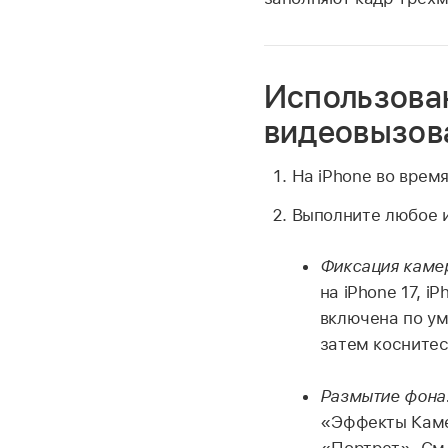
Использова
видеовызов
На iPhone во врем
Выполните любое и
Фиксация каме
на iPhone 17, i
включена по у
затем коснитес
Размытие фона
«Эффекты Каме
«Портрет». См