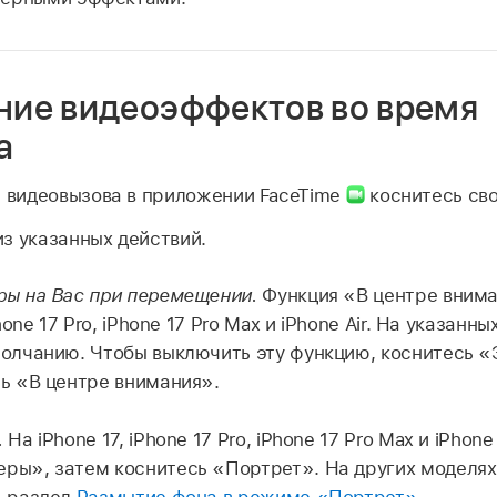
ние видеоэффектов во время
а
я видеовызова в приложении FaceTime
коснитесь св
з указанных действий.
ры на Вас при перемещении.
Функция «В центре внима
Phone 17 Pro, iPhone 17 Pro Max и iPhone Air. На указанн
молчанию. Чтобы выключить эту функцию, коснитесь 
ь «В центре внимания».
.
На iPhone 17, iPhone 17 Pro, iPhone 17 Pro Max и iPhone
ры», затем коснитесь «Портрет». На других моделях
. раздел
Размытие фона в режиме «Портрет»
.