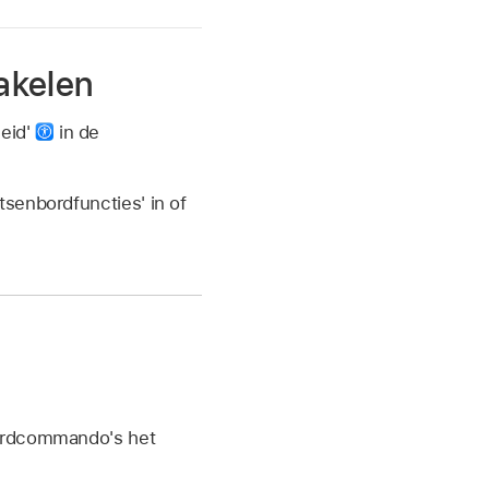
hakelen
heid'
in de
tsenbordfuncties' in of
aardcommando's het