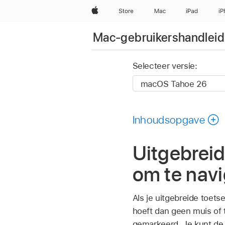
Apple
Store
Mac
iPad
iP
Mac-gebruikershandleid
Selecteer versie:
Inhoudsopgave
Uitgebreid
om te nav
Als je uitgebreide toet
hoeft dan geen muis of 
gemarkeerd. Je kunt de 