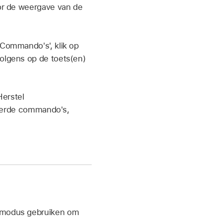
or de weergave van de
'Commando's', klik op
olgens op de toets(en)
Herstel
ceerde commando's,
temodus gebruiken om