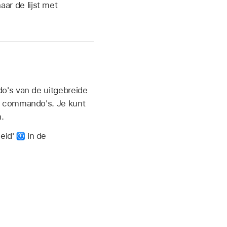
ar de lijst met
o's van de uitgebreide
e commando's. Je kunt
.
heid'
in de