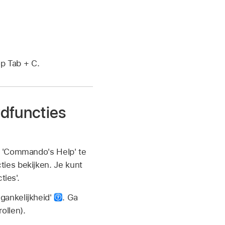
p Tab + C.
dfuncties
m 'Commando's Help' te
ies bekijken. Je kunt
ties'.
egankelijkheid'
.
Ga
ollen).