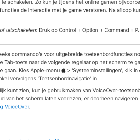
uit te schakelen. Zo kun je tijdens het online gamen bijvoor
functies de interactie met je game verstoren. Na afloop ku
of uitschakelen:
Druk op Control + Option + Command + P.
e reeks commando's voor uitgebreide toetsenbordfuncties no
de Tab-toets naar de volgende regelaar op het scherm te g
 te gaan. Kies Apple-menu
> 'Systeeminstellingen', klik i
kel vervolgens 'Toetsenbordnavigatie' in.
eilijk kunt zien, kun je gebruikmaken van VoiceOver-toets
ud van het scherm laten voorlezen, er doorheen navigeren
ng VoiceOver
.