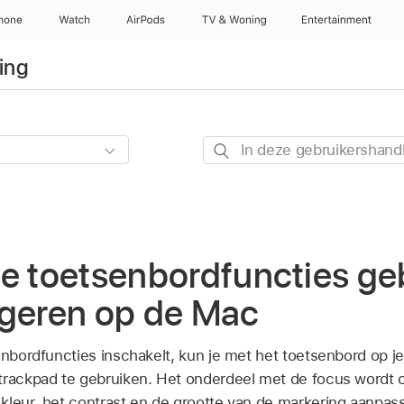
hone
Watch
AirPods
TV & Woning
Entertainment
ing
In
deze
gebruikershandleiding
zoeken
e toetsenbordfuncties ge
igeren op de Mac
senbordfuncties inschakelt, kun je met het toetsenbord op j
trackpad te gebruiken. Het onderdeel met de focus wordt
kleur, het contrast en de grootte van de markering aanpas