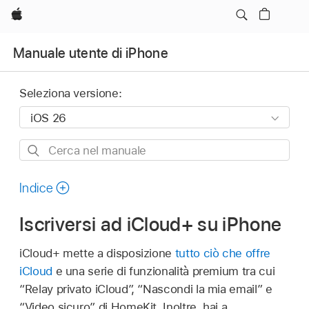
Apple
Manuale utente di iPhone
Seleziona versione:
Cerca
nel
manuale
Indice
Iscriversi ad iCloud+ su iPhone
iCloud+ mette a disposizione
tutto ciò che offre
iCloud
e una serie di funzionalità premium tra cui
“Relay privato iCloud”, “Nascondi la mia email” e
“Video sicuro” di HomeKit. Inoltre, hai a