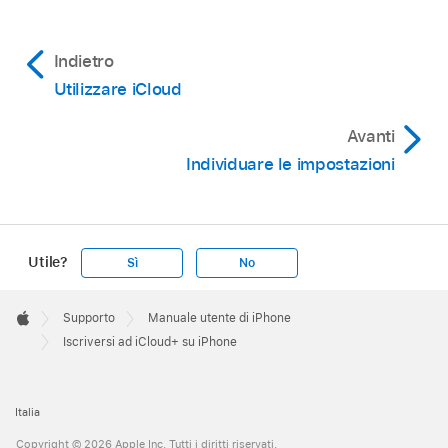
Indietro
Utilizzare iCloud
Avanti
Individuare le impostazioni
Utile?
Sì
No
Apple
Footer

Supporto
Manuale utente di iPhone
Apple
Iscriversi ad iCloud+ su iPhone
Italia
Copyright © 2026 Apple Inc. Tutti i diritti riservati.