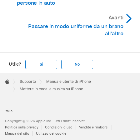
persone in auto
Avanti
Passare in modo uniforme da un brano
all’altro
Utile?
Sì
No
Apple
Footer

Supporto
Manuale utente di iPhone
Apple
Mettere in coda la musica su iPhone
Italia
Copyright © 2026 Apple Inc. Tutti i diritti riservati.
Politica sulla privacy
Condizioni d'uso
Vendite e rimborsi
Mappa del sito
Utilizzo dei cookie