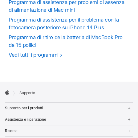
Programma di assistenza per problemi di assenza
di alimentazione di Mac mini
Programma di assistenza per il problema con la
fotocamera posteriore su iPhone 14 Plus
Programma di ritiro della batteria di MacBook Pro
da 15 pollici
Vedi tutti i programmi
Apple
Supporto
Footer
Apple
Op
Supporto per i prodotti
Me
Op
Assistenza e riparazione
Me
Op
Risorse
Me