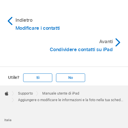
Indietro
Modificare i contatti
Avanti
Condividere contatti su iPad
Utile?
Sì
No
Apple
Footer

Supporto
Manuale utente di iPad
Apple
Aggiungere o modificare le informazioni e la foto nella tua scheda contatto su iPad
Italia