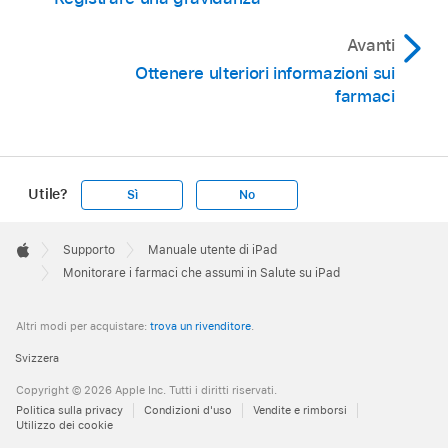
Avanti
Ottenere ulteriori informazioni sui
farmaci
Utile?
Sì
No
Apple
Footer

Supporto
Manuale utente di iPad
Apple
Monitorare i farmaci che assumi in Salute su iPad
Altri modi per acquistare:
trova un rivenditore
.
Svizzera
Copyright © 2026 Apple Inc. Tutti i diritti riservati.
Politica sulla privacy
Condizioni d'uso
Vendite e rimborsi
Utilizzo dei cookie