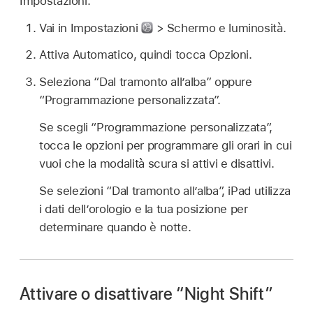
Impostazioni.
Vai in Impostazioni
> Schermo e luminosità.
Attiva Automatico, quindi tocca Opzioni.
Seleziona “Dal tramonto all’alba” oppure
“Programmazione personalizzata”.
Se scegli “Programmazione personalizzata”,
tocca le opzioni per programmare gli orari in cui
vuoi che la modalità scura si attivi e disattivi.
Se selezioni “Dal tramonto all’alba”, iPad utilizza
i dati dell’orologio e la tua posizione per
determinare quando è notte.
Attivare o disattivare “Night Shift”