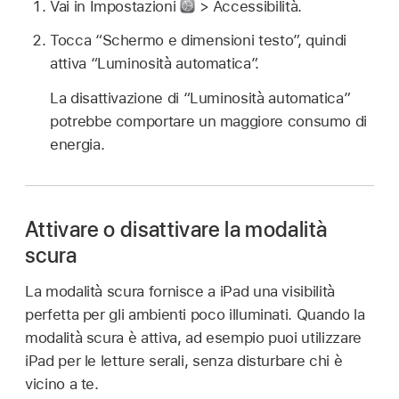
Vai in Impostazioni
> Accessibilità.
Tocca “Schermo e dimensioni testo”, quindi
attiva “Luminosità automatica”.
La disattivazione di “Luminosità automatica”
potrebbe comportare un maggiore consumo di
energia.
Attivare o disattivare la modalità
scura
La modalità scura fornisce a iPad una visibilità
perfetta per gli ambienti poco illuminati. Quando la
modalità scura è attiva, ad esempio puoi utilizzare
iPad per le letture serali, senza disturbare chi è
vicino a te.