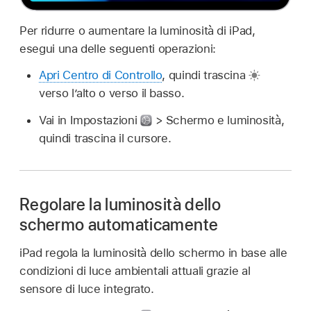
Per ridurre o aumentare la luminosità di iPad,
esegui una delle seguenti operazioni:
Apri Centro di Controllo
, quindi trascina
verso l’alto o verso il basso.
Vai in Impostazioni
> Schermo e luminosità,
quindi trascina il cursore.
Regolare la luminosità dello
schermo automaticamente
iPad regola la luminosità dello schermo in base alle
condizioni di luce ambientali attuali grazie al
sensore di luce integrato.