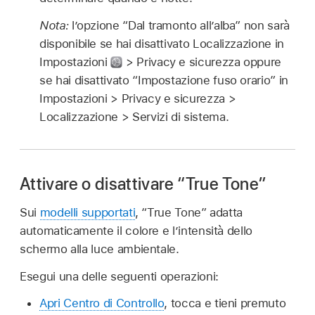
Nota:
l’opzione “Dal tramonto all’alba” non sarà
disponibile se hai disattivato Localizzazione in
Impostazioni
> Privacy e sicurezza oppure
se hai disattivato “Impostazione fuso orario” in
Impostazioni > Privacy e sicurezza >
Localizzazione > Servizi di sistema.
Attivare o disattivare “True Tone”
Sui
modelli supportati
, “True Tone” adatta
automaticamente il colore e l’intensità dello
schermo alla luce ambientale.
Esegui una delle seguenti operazioni:
Apri Centro di Controllo
, tocca e tieni premuto