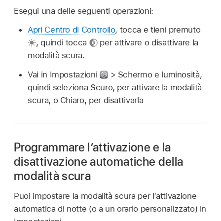
Esegui una delle seguenti operazioni:
Apri Centro di Controllo
, tocca e tieni premuto
,
quindi tocca
per attivare o disattivare la
modalità scura.
Vai in Impostazioni
> Schermo e luminosità,
quindi seleziona Scuro, per attivare la modalità
scura, o Chiaro, per disattivarla
Programmare l’attivazione e la
disattivazione automatiche della
modalità scura
Puoi impostare la modalità scura per l’attivazione
automatica di notte (o a un orario personalizzato) in