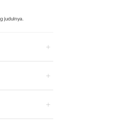
g judulnya.
gunakan Face ID (atau