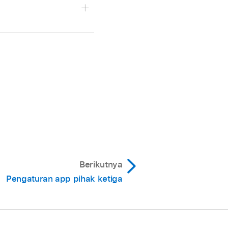
i, sahkan menggunakan
n Face ID, Touch ID,
aan App.
ggunakan Face ID (atau
mbelian dari App
 ketuk Jangan Perlukan
au Touch ID atau kode
Berikutnya
Pengaturan app pihak ketiga