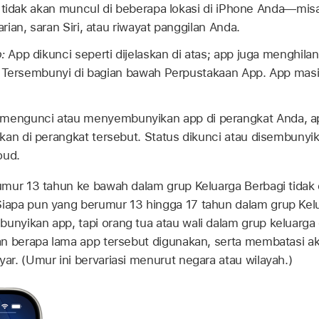
 tidak akan muncul di beberapa lokasi di iPhone Anda—misal
ian, saran Siri, atau riwayat panggilan Anda.
:
App dikunci seperti dijelaskan di atas; app juga menghila
 Tersembunyi di bagian bawah Perpustakaan App. App masih 
mengunci atau menyembunyikan app di perangkat Anda, ap
kan di perangkat tersebut. Status dikunci atau disembunyik
oud.
mur 13 tahun ke bawah dalam grup Keluarga Berbagi tidak
apa pun yang berumur 13 hingga 17 tahun dalam grup Kelu
nyikan app, tapi orang tua atau wali dalam grup keluarga
n berapa lama app tersebut digunakan, serta membatasi a
r. (Umur ini bervariasi menurut negara atau wilayah.)