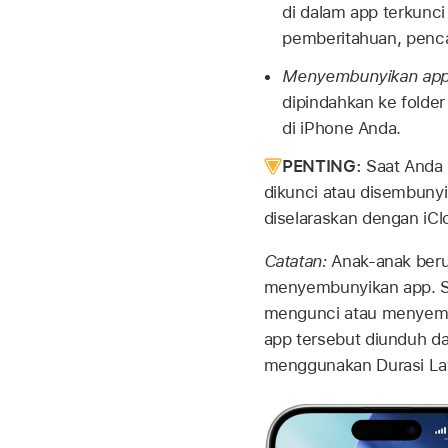
di dalam app terkunci
pemberitahuan, pencar
Menyembunyikan app
dipindahkan ke folder
di iPhone Anda.
PENTING:
Saat Anda 
dikunci atau disembunyi
diselaraskan dengan iCl
Catatan:
Anak-anak beru
menyembunyikan app. Si
mengunci atau menyembu
app tersebut diunduh da
menggunakan Durasi Laya