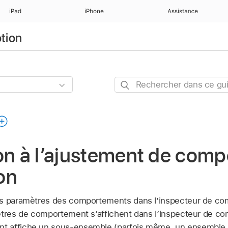
iPad
iPhone
Assistance
otion
Rechercher
dans
ce
guide
on à l’ajustement de com
on
es paramètres des comportements dans l’inspecteur de co
ètres de comportement s’affichent dans l’inspecteur de co
t affiche un sous-ensemble (parfois même, un ensemble 