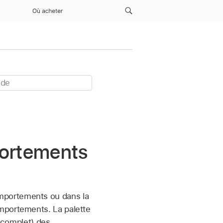
Où acheter
portements
mportements ou dans la
mportements. La palette
complet) des