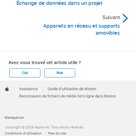
Échange de données dans un projet
de dialogue affiche le fichier de données
manquant.
Suivant
Sélectionnez le fichier, puis cliquez sur Ouvrir
Appareils en réseau et supports
pour le reconnecter.
amovibles
Dans Motion, ouvrez la liste Média.
Sélectionnez le calque déconnecté à
reconnecter.
Avez-vous trouvé cet article utile ?
Ouvrez l’inspecteur multimédia, puis cliquez
sur le bouton Reconnecter le média situé sous
Oui
Non
la liste Objets liés.
Apple
Footer

Assistance
Guide d’utilisation de Motion
Motion tente de retrouver le premier fichier
Apple
Reconnexion de fichiers de média hors ligne dans Motion
manquant de la liste. Si l’app y parvient, une
zone de dialogue apparaît avec le fichier de
données manquant sélectionné. Si la
Madagascar
recherche est infructueuse, naviguez
Copyright © 2026 Apple Inc. Tous droits réservés.
manuellement jusqu’à l’emplacement du fichier,
Conditions d’utilisation
Plan du site