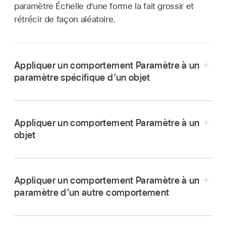
paramètre Échelle d’une forme la fait grossir et
rétrécir de façon aléatoire.
Appliquer un comportement Paramètre à un
paramètre spécifique d’un objet
Dans la liste Calques de Motion, sélectionnez
l’objet auquel appliquer le comportement
Appliquer un comportement Paramètre à un
Paramètre.
objet
Effectuez l’une des opérations suivantes :
Dans l’inspecteur, cliquez sur le nom d’un
Appliquer un comportement Paramètre à un
paramètre tout en maintenant la touche
paramètre d’un autre comportement
Contrôle enfoncée, choisissez « Ajouter un
comportement de paramètre », puis
Dans Motion, effectuez l’une des opérations
sélectionnez un élément dans le sous-