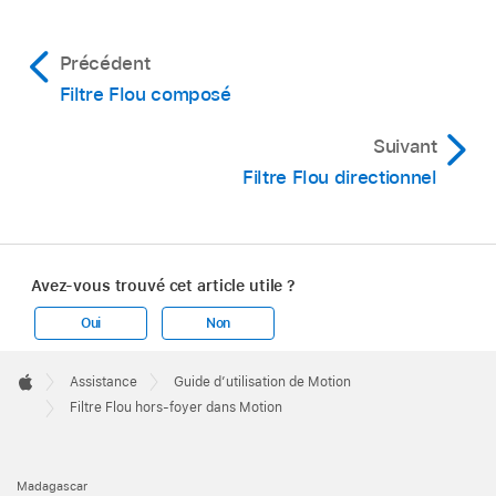
Précédent
Filtre Flou composé
Suivant
Filtre Flou directionnel
Avez-vous trouvé cet article utile ?
Oui
Non
Apple
Footer

Assistance
Guide d’utilisation de Motion
Apple
Filtre Flou hors-foyer dans Motion
Madagascar