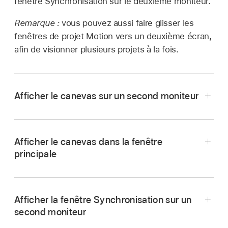
fenêtre Synchronisation sur le deuxième moniteur.
Remarque :
vous pouvez aussi faire glisser les
fenêtres de projet Motion vers un deuxième écran,
afin de visionner plusieurs projets à la fois.
Afficher le canevas sur un second moniteur
Dans Motion, choisissez
Fenêtre >
Afficher le
canevas sur le second moniteur.
Afficher le canevas dans la fenêtre
Le canevas et la fenêtre Projet (listes Calques,
principale
Média et Audio) apparaissent sur le second
moniteur. Faites glisser le bord droit de la
fenêtre du projet vers la gauche ou la droite
Afficher la fenêtre Synchronisation sur un
pour redimensionner le canevas et la fenêtre
Choisissez
Fenêtre >
« Afficher le canevas
second moniteur
Projet.
dans la fenêtre principale ».